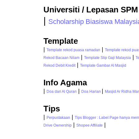
Universiti / Lepasan SPM
|
Scholarship Biasiswa Malaysi
Template
|
|
Template rekod puasa ramadan
Template rekod pua
|
|
Rekod Bacaan Nilam
Template Slip Gaji Malaysia
T
|
Rekod Debit Kredit
Template Gambar AI Masjid
Info Agama
|
|
|
Doa dari Al Quran
Doa Harian
Masjid Ar Ridha Man
Tips
|
|
Perpustakaan
Tips Blogger : Label Page hanya mem
|
|
Drive Ownership
Shopee Affiliate