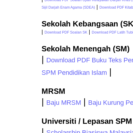
Download PDF Soalan Ujian Kelayakan Darjah Khas 
|
Sijil Darjah Enam Agama (SDEA)
Download PDF Kitab 
Sekolah Kebangsaan (SK
|
|
Download PDF Soalan SK
Download PDF Latih Tubi 
Sekolah Menengah (SM)
|
Download PDF Buku Teks Pen
|
SPM Pendidikan Islam
MRSM
|
|
Baju MRSM
Baju Kurung P
Universiti / Lepasan SPM
|
Scholarship Biasiswa Malaysi