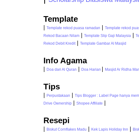
Template
|
|
Template rekod puasa ramadan
Template rekod pua
|
|
Rekod Bacaan Nilam
Template Slip Gaji Malaysia
T
|
Rekod Debit Kredit
Template Gambar AI Masjid
Info Agama
|
|
|
Doa dari Al Quran
Doa Harian
Masjid Ar Ridha Man
Tips
|
|
Perpustakaan
Tips Blogger : Label Page hanya mem
|
|
Drive Ownership
Shopee Affiliate
Resepi
|
|
|
Biskut Cornflakes Madu
Kek Lapis Holiday Inn
Bis